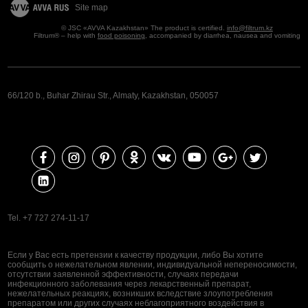
Site map
© JSC «AVVA Kazakhstan» The product is certified.
info@filtrum.kz
Filtrum® – help with
food poisoning
, accompanied by diarrhea, nausea and vomiting
66/120 b., Buhar Zhirau Str., Almaty, Kazakhstan, 050057
Теl. +7 727 274‑11-17
Если у Вас есть претензии к качеству продукции, либо Вы хотите
сообщить о нежелательном явлении, индивидуальной непереносимости,
отсутствии заявленной эффективности, случаях передачи
инфекционного заболевания через лекарственный препарат,
нежелательных реакциях, возникших вследствие злоупотребления
препаратом или других случаях неблагоприятного воздействия в