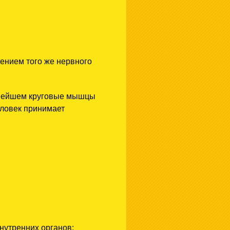
жением того же нервного
ьнейшем круговые мышцы
еловек принимает
нутренних органов: