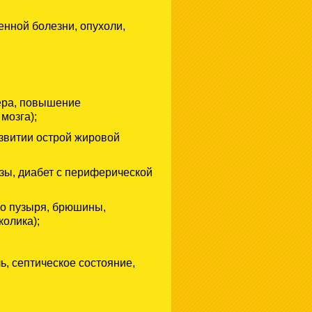
нной болезни, опухоли,
ера, повышение
мозга);
звитии острой жировой
зы, диабет с периферической
го пузыря, брюшины,
колика);
, септическое состояние,