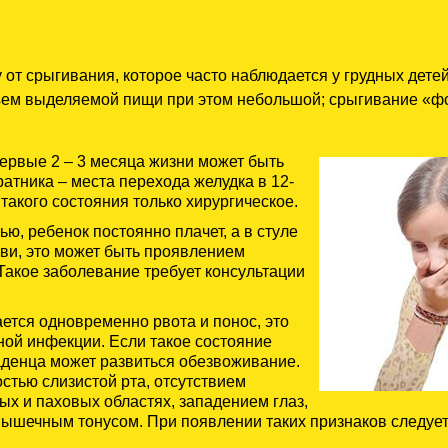
у от срыгивания, которое часто наблюдается у грудных дете
бъем выделяемой пищи при этом небольшой; срыгивание «ф
первые 2 – 3 месяца жизни может быть
атника – места перехода желудка в 12-
такого состояния только хирургическое.
ью, ребенок постоянно плачет, а в стуле
ви, это может быть проявлением
Такое заболевание требует консультации
ается одновременно рвота и понос, это
ой инфекции. Если такое состояние
ладенца может развиться обезвоживание.
стью слизистой рта, отсутствием
х и паховых областях, западением глаз,
ышечным тонусом. При появлении таких признаков следует