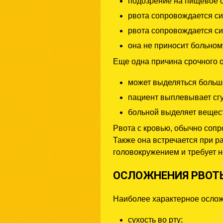
подозрение на пищевое 
рвота сопровождается си
рвота сопровождается си
она не приносит больном
Еще одна причина срочного 
может выделяться большо
пациент выплевывает сгу
больной выделяет вещест
Рвота с кровью, обычно соп
Также она встречается при р
головокружением и требует 
ОСЛОЖНЕНИЯ РВОТ
Наиболее характерное осложн
сухость во рту;