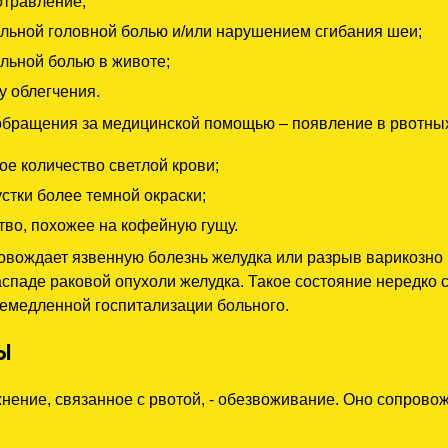
отравление;
льной головной болью и/или нарушением сгибания шеи;
льной болью в животе;
у облегчения.
обращения за медицинской помощью – появление в рвотных 
е количество светлой крови;
стки более темной окраски;
во, похожее на кофейную гущу.
ровождает язвенную болезнь желудка или разрыв варикозн
аспаде раковой опухоли желудка. Такое состояние нередко
немедленной госпитализации больного.
Ы
ение, связанное с рвотой, - обезвоживание. Оно сопрово