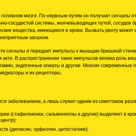
головном мозге. По нервным путям он получает сигналы от 
но-сосудистой системы, желчевыводящих путей, сосудов бр
еские вещества, имеющиеся в крови. Вызвать рвоту может 
 неприятным запахом.
ти сигналы и передает импульсы к мышцам брюшной стенки
 акте. В распространении таких импульсов велика роль ве
стамин, эндогенные опиаты и другие. Многие современные 
медиаторы и их рецепторы.
тся заболеванием, а лишь служит одним из симптомов разл
ерии (стафилококки, сальмонеллы и другие) выделяют в кро
центр);
тв (дигоксин, эуфиллин, цитостатики);