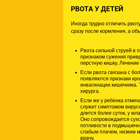
РВОТА У ДЕТЕЙ
Иногда трудно отличить рвот
сразу после кормления, а о
Рвота сильной струей в 
признаком сужения привр
перстную кишку. Лечение 
Если рвота связана с бол
появляются признаки кро
инвагинации кишечника. 
хирурга.
Если же у ребенка отмеч
служит симптомом вирусн
длится более суток, у м
Оно сопровождается сухо
потливости в подмышечны
слабым плачем, низким м
врачу.