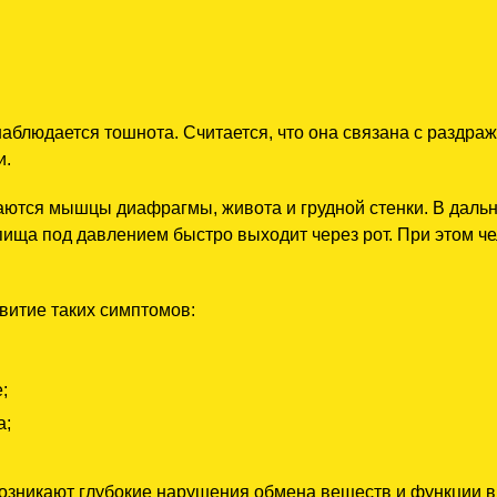
аблюдается тошнота. Считается, что она связана с раздра
и.
аются мышцы диафрагмы, живота и грудной стенки. В дал
пища под давлением быстро выходит через рот. При этом ч
итие таких симптомов:
;
а;
озникают глубокие нарушения обмена веществ и функции в