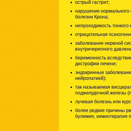
острый гастрит;
нарушение нормального п
болезни Крона;
непроходимость тонкого 
отрицательная психогенн
заболевания нервной си
внутричерепного давления
беременность вследствие
дистрофии печени;
эндокринные заболевани
нейропатией);
так называемая висцера
поджелудочной железы (па
лучевая болезнь или кур
более редкие причины рв
булимия, химиотерапия п