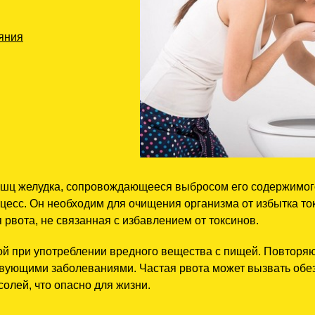
яния
ц желудка, сопровождающееся выбросом его содержимого че
есс. Он необходим для очищения организма от избытка то
 рвота, не связанная с избавлением от токсинов.
ой при употреблении вредного вещества с пищей. Повтор
твующими заболеваниями. Частая рвота может вызвать обе
олей, что опасно для жизни.