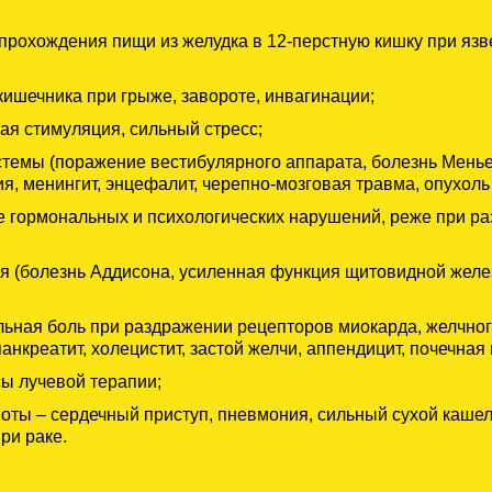
рохождения пищи из желудка в 12-перстную кишку при язве
кишечника при грыже, завороте, инвагинации;
ая стимуляция, сильный стресс;
стемы (поражение вестибулярного аппарата, болезнь Мень
, менингит, энцефалит, черепно-мозговая травма, опухоль 
 гормональных и психологических нарушений, реже при ра
я (болезнь Аддисона, усиленная функция щитовидной желе
льная боль при раздражении рецепторов миокарда, желчно
нкреатит, холецистит, застой желчи, аппендицит, почечная 
сы лучевой терапии;
оты – сердечный приступ, пневмония, сильный сухой кашель
ри раке.