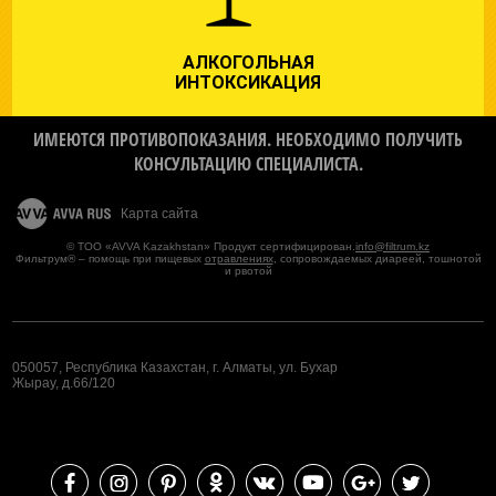
АЛКОГОЛЬНАЯ
ИНТОКСИКАЦИЯ
ИМЕЮТСЯ ПРОТИВОПОКАЗАНИЯ. НЕОБХОДИМО ПОЛУЧИТЬ
КОНСУЛЬТАЦИЮ СПЕЦИАЛИСТА.
Карта сайта
© ТОО «AVVA Kazakhstan» Продукт сертифицирован.
info@filtrum.kz
Фильтрум® – помощь при пищевых
отравлениях
, сопровождаемых диареей, тошнотой
и рвотой
050057, Республика Казахстан, г. Алматы, ул. Бухар
Жырау, д.66/120