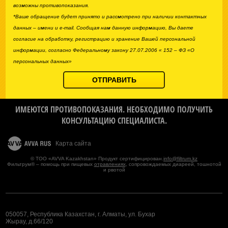
возможны противопоказания.
*Ваше обращение будет принято и рассмотрено при наличии контактных
данных – имени и e-mail. Сообщая нам данную информацию, Вы даете
согласие на обработку, регистрацию и хранение Вашей персональной
информации, согласно Федеральному закону 27.07.2006 « 152 – ФЗ «О
персональных данных»
ИМЕЮТСЯ ПРОТИВОПОКАЗАНИЯ. НЕОБХОДИМО ПОЛУЧИТЬ
КОНСУЛЬТАЦИЮ СПЕЦИАЛИСТА.
Карта сайта
© ТОО «AVVA Kazakhstan» Продукт сертифицирован.
info@filtrum.kz
Фильтрум® – помощь при пищевых
отравлениях
, сопровождаемых диареей, тошнотой
и рвотой
050057, Республика Казахстан, г. Алматы, ул. Бухар
Жырау, д.66/120